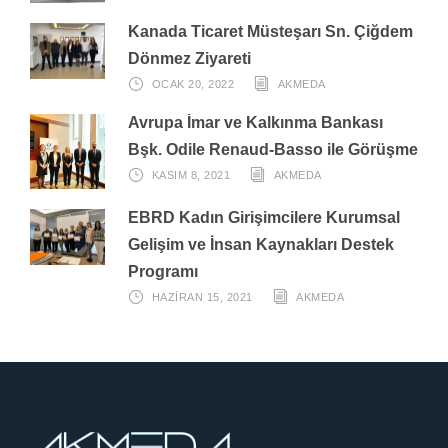
Kanada Ticaret Müsteşarı Sn. Çiğdem
Dönmez Ziyareti
OCAK 20, 2022
AKMEDA
Avrupa İmar ve Kalkınma Bankası
Bşk. Odile Renaud-Basso ile Görüşme
KASIM 8, 2021
AKMEDA
EBRD Kadın Girişimcilere Kurumsal
Gelişim ve İnsan Kaynakları Destek
Programı
HAZIRAN 15, 2021
AKMEDA