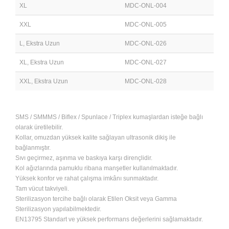
XL
MDC-ONL-004
XXL
MDC-ONL-005
L, Ekstra Uzun
MDC-ONL-026
XL, Ekstra Uzun
MDC-ONL-027
XXL, Ekstra Uzun
MDC-ONL-028
SMS / SMMMS / Biflex / Spunlace / Triplex kumaşlardan isteğe bağlı
olarak üretilebilir.
Kollar, omuzdan yüksek kalite sağlayan ultrasonik dikiş ile
bağlanmıştır.
Sıvı geçirmez, aşınma ve baskıya karşı dirençlidir.
Kol ağızlarında pamuklu ribana manşetler kullanılmaktadır.
Yüksek konfor ve rahat çalışma imkânı sunmaktadır.
Tam vücut takviyeli.
Sterilizasyon tercihe bağlı olarak Etilen Oksit veya Gamma
Sterilizasyon yapılabilmektedir.
EN13795 Standart ve yüksek performans değerlerini sağlamaktadır.