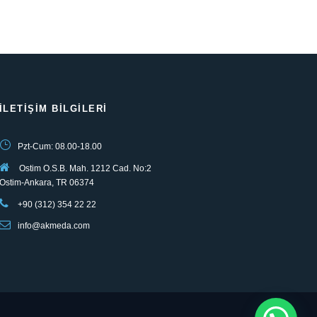
İLETIŞIM BILGILERI
Pzt-Cum: 08.00-18.00
Ostim O.S.B. Mah. 1212 Cad. No:2
Ostim-Ankara, TR 06374
+90 (312) 354 22 22
info@akmeda.com