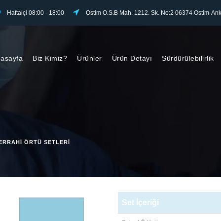
Haftaiçi 08:00 - 18:00
Ostim O.S.B Mah. 1212. Sk. No:2 06374 Ostim-Ank
asayfa
Biz Kimiz?
Ürünler
Ürün Detayı
Sürdürülebilirlik
ERRAHI ÖRTÜ SETLERI
Set İçeriği