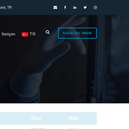
ara, TR
KATALOG İNDIR
İletişim
TR
Ölçü
Mi/Bi