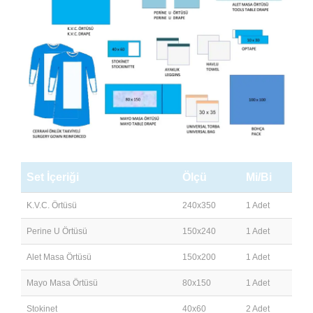
Set İçeriği
Ölçü
Mi/Bi
K.V.C. Örtüsü
240x350
1 Adet
Perine U Örtüsü
150x240
1 Adet
Alet Masa Örtüsü
150x200
1 Adet
Mayo Masa Örtüsü
80x150
1 Adet
Stokinet
40x60
2 Adet