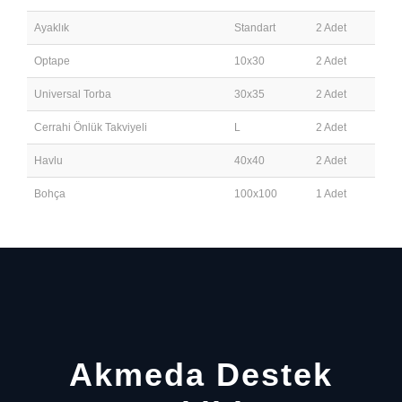
Ayaklık
Standart
2 Adet
Optape
10x30
2 Adet
Universal Torba
30x35
2 Adet
Cerrahi Önlük Takviyeli
L
2 Adet
Havlu
40x40
2 Adet
Bohça
100x100
1 Adet
Akmeda Destek