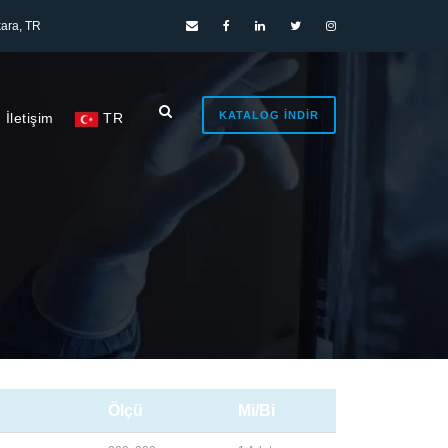
ara, TR
KATALOG İNDIR
İletişim
TR
Ölçü
Mi/Bi