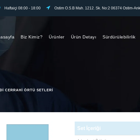
Haftaiçi 08:00 - 18:00
Ostim O.S.B Mah. 1212. Sk. No:2 06374 Ostim-Ank
asayfa
Biz Kimiz?
Ürünler
Ürün Detayı
Sürdürülebilirlik
DI CERRAHI ÖRTÜ SETLERI
Set İçeriği