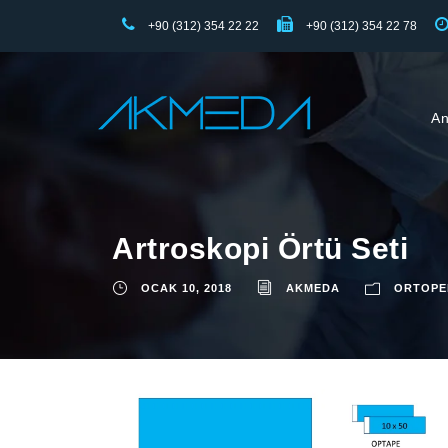
+90 (312) 354 22 22
+90 (312) 354 22 78
An
Artroskopi Örtü Seti
OCAK 10, 2018
AKMEDA
ORTOPE