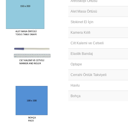
Artroskopi Örtüsü
Alet Masa Örtüsü
Stokinet El İçin
Kamera Kılıfı
Cilt Kalemi ve Cetveli
Elastik Bandaj
Optape
Cerrahi Önlük Takviyeli
Havlu
Bohça